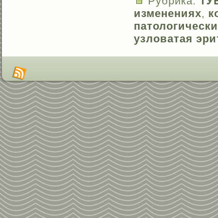
Рубрика:
ТУ
изменениях
,
к
патологически
узловатая эри