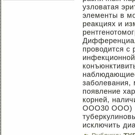
узловатая эри
элементы в м
реакциях и и
рентгенотомо
Дифференциал
проводится с
инфекционной
конъюнктивит
наблюдающиес
заболевания, 
появление ха
корней, налич
ООО30 ООО) и
туберкулинов
исключить диа