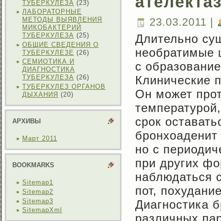
ателекта
ТУБЕРКУЛЕЗА
(23)
ЛАБОРАТОРНЫЕ
23.03.2011 |
МЕТОДЫ ВЫЯВЛЕНИЯ
МИКОБАКТЕРИЙ
ТУБЕРКУЛЕЗА
(25)
Длительно су
ОБЩИЕ СВЕДЕНИЯ О
необратимые ц
ТУБЕРКУЛЕЗЕ
(26)
СЕМИОТИКА И
с образование
ДИАГНОСТИКА
Клинические 
ТУБЕРКУЛЕЗА
(26)
ТУБЕРКУЛЕЗ ОРГАНОВ
Он может прот
ДЫХАНИЯ
(20)
температурой,
срок оставать
АРХИВЫ
бронхоаденит 
Март 2011
но с периодич
при других фо
BOOKMARKS
наблюдаться с
Sitemap1
пот, похудание
Sitemap2
Sitemap3
Диагностика 
SitemapXml
различных па