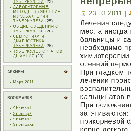
непрерыв
ТУБЕРКУЛЕЗА
(23)
ЛАБОРАТОРНЫЕ
23.03.2011 |
МЕТОДЫ ВЫЯВЛЕНИЯ
МИКОБАКТЕРИЙ
ТУБЕРКУЛЕЗА
(25)
Лечение следу
ОБЩИЕ СВЕДЕНИЯ О
мес, а иногда
ТУБЕРКУЛЕЗЕ
(26)
СЕМИОТИКА И
больницы и са
ДИАГНОСТИКА
необходимо п
ТУБЕРКУЛЕЗА
(26)
ТУБЕРКУЛЕЗ ОРГАНОВ
химиотерапии 
ДЫХАНИЯ
(20)
осенний пери
При гладком т
АРХИВЫ
лечении прои
Март 2011
воспалительн
кальцинатов в
BOOKMARKS
При осложнен
Sitemap1
затягиваются
Sitemap2
Sitemap3
прикорневой 
SitemapXml
корне легкого.