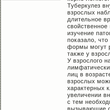
Туберкулез вн
взрослых наб
длительное вр
свойственное 
изучение пато
показало, что
формы могут р
также у взрос
У взрослого н
лимфатически
лиц в возраст
взрослых можн
характерных к
увеличении в
с тем необход
вызывающие с