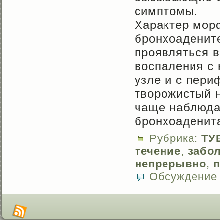
симптомы.
Характер мор
бронхоадените
проявляться в
воспаления с
узле и с пери
творожистый н
чаще наблюда
бронхоаденит
Рубрика:
ТУ
течение
,
забо
непрерывно
,
Обсуждение 